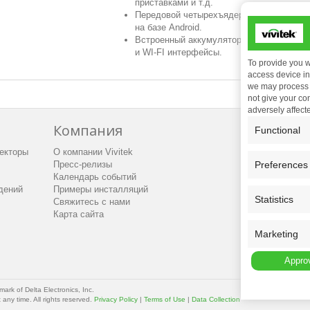
приставками и т.д.
Передовой четырехъядерный процессор 
на базе Android.
Встроенный аккумулятор на 12000 мАч, и
и WI-FI интерфейсы.
To provide you w
access device inf
we may process d
not give your co
adversely affect
Компания
Под
Functional
екторы
О компании Vivitek
Матери
Preferences
Пресс-релизы
Технич
Календарь событий
Обслуж
дений
Примеры инсталляций
Гаранти
Statistics
Свяжитесь с нами
Академи
Карта сайта
Marketing
Approv
mark of Delta Electronics, Inc.
any time. All rights reserved.
Privacy Policy
|
Terms of Use
|
Data Collection