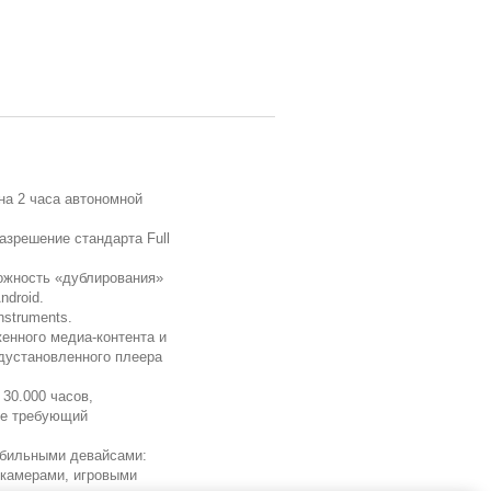
на 2 часа автономной
азрешение стандарта Full
ожность «дублирования»
ndroid.
nstruments.
енного медиа-контента и
дустановленного плеера
 30.000 часов,
не требующий
обильными девайсами:
 камерами, игровыми