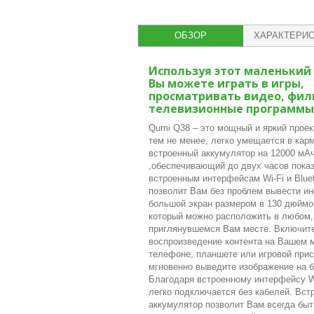
ОБЗОР
ХАРАКТЕРИС
Используя этот маленький
Вы можете играть в игры,
просматривать видео, фил
телевизионные программы
Qumi Q38 – это мощный и яркий проек
тем не менее, легко умещается в кар
встроенный аккумулятор на 12000 мА
,обеспечивающий до двух часов показ
встроенным интерфейсам Wi-Fi и Bluet
позволит Вам без проблем вывести и
большой экран размером в 130 дюймо
который можно расположить в любом,
приглянувшемся Вам месте. Включит
воспроизведение контента на Вашем 
телефоне, планшете или игровой прис
мгновенно выведите изображение на 
Благодаря встроенному интерфейсу Wi
легко подключается без кабелей. Вст
аккумулятор позволит Вам всегда быт