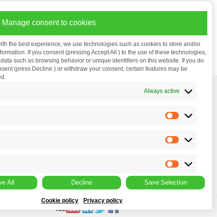
и операционная система
Manage consent to cookies
нтегрированные Bluetooth
ith the best experience, we use technologies such as cookies to store and/or
ormation. If you consent (pressing Accept All ) to the use of these technologies,
ata such as browsing behavior or unique identifiers on this website. If you do
nsent (press Decline ) or withdraw your consent, certain features may be
ed.
держка
Always active
алы
еская поддержка
ивание
я
я Vivitek
e All
Decline
Save Selection
Cookie policy
Privacy policy