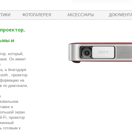
ТИКИ
ФОТОГАЛЕРЕЯ
АКСЕССУАРЫ
ДОКУМЕНТ
 проектор,
ьмы и
тор, который,
мане. Он имеет
ч
а, а благодаря
ooth , проектор
нформацию на
в по диагонали,
е
мобильном
тавке и
большой экран.
-Fi, проектор
роенный
ь готовым к