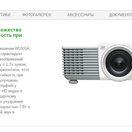
ТИКИ
ФОТОГАЛЕРЕЯ
АКСЕССУАРЫ
ДОКУМЕНТ
ножество
ость при
зрешение WUXGA,
 гарантирует
 изображений.
 с 1,7x зумом,
оризонтали, этот
гибкость при
 улучшены
нтерфейсу
 HD видео и
ндартному
бо ухудшения
мощностью 7 Вт и
й звук в