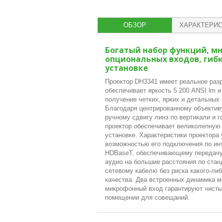
ОБЗОР
ХАРАКТЕРИС
Богатый набор функций, м
опциональных входов, гибк
установке
Проектор DH3341 имеет реальное ра
обеспечивает яркость 5 200 ANSI lm и
получение четких, ярких и детальных
Благодаря центрированному объективу
ручному сдвигу линз по вертикали и г
проектор обеспечивает великолепную 
установке. Характеристики проектора
возможностью его подключения по и
HDBaseT, обеспечивающему передачу
аудио на большие расстояния по ста
сетевому кабелю без риска какого-ли
качества. Два встроенных динамика 
микрофонный вход гарантируют чисты
помещении для совещаний.