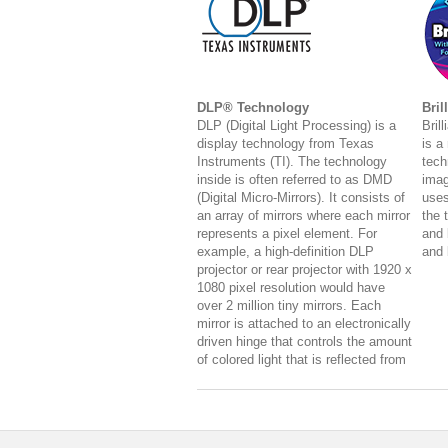
DLP® Technology
Bril
DLP (Digital Light Processing) is a
Bril
display technology from Texas
is a
Instruments (TI). The technology
tech
inside is often referred to as DMD
imag
(Digital Micro-Mirrors). It consists of
uses
an array of mirrors where each mirror
the 
represents a pixel element. For
and 
example, a high-definition DLP
and 
projector or rear projector with 1920 x
1080 pixel resolution would have
over 2 million tiny mirrors. Each
mirror is attached to an electronically
driven hinge that controls the amount
of colored light that is reflected from