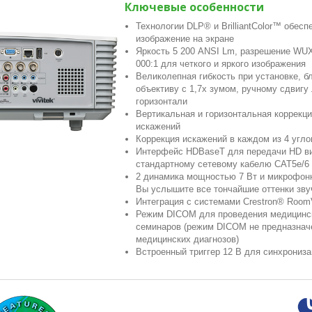
Ключевые особенности
Технологии DLP® и BrilliantColor™ обес
изображение на экране
Яркость 5 200 ANSI Lm, разрешение WUX
000:1 для четкого и яркого изображения
Великолепная гибкость при установке, 
объективу с 1,7x зумом, ручному сдвигу 
горизонтали
Вертикальная и горизонтальная коррекц
искажений
Коррекция искажений в каждом из 4 угло
Интерфейс HDBaseT для передачи HD ви
стандартному сетевому кабелю CAT5e/6
2 динамика мощностью 7 Вт и микрофонн
Вы услышите все тончайшие оттенки зву
Интеграция с системами Crestron® RoomV
Режим DICOM для проведения медицинск
семинаров (режим DICOM не предназнач
медицинских диагнозов)
Встроенный триггер 12 В для синхрониза