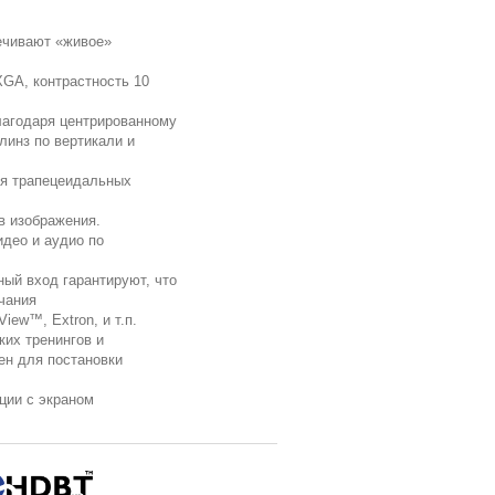
печивают «живое»
GA, контрастность 10
благодаря центрированному
линз по вертикали и
ия трапецеидальных
в изображения.
део и аудио по
ый вход гарантируют, что
чания
iew™, Extron, и т.п.
их тренингов и
ен для постановки
ции с экраном