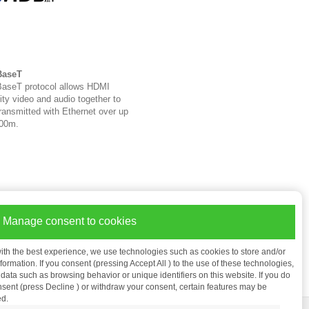
aseT
aseT protocol allows HDMI
ity video and audio together to
ransmitted with Ethernet over up
100m.
Manage consent to cookies
ith the best experience, we use technologies such as cookies to store and/or
ormation. If you consent (pressing Accept All ) to the use of these technologies,
ata such as browsing behavior or unique identifiers on this website. If you do
nsent (press Decline ) or withdraw your consent, certain features may be
ed.