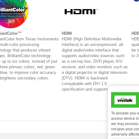
liantColor™
HDMI
HDB
liantColor from Texas Instruments
HDMI (High Definition Multimedia
HDB
 multi-color processing
Interface) is an uncompressed, all-
qual
nology that produces vibrant
digital audio/video interface that
be t
es. BrilliantColor technology
supports audio/video sources such
to 
 up to six colors, instead of just
as a set-top box, DVD player, A/V
three primary colors, red, green
receiver, and video monitors such as
blue, to improve color accuracy
a digital projector or digital television
brightens secondary colors.
(DTV). HDMI is backward
compatiable with DVI 1.0
specification and supports HDCP.
To provide you w
access device inf
we may process d
not give your co
adversely affect