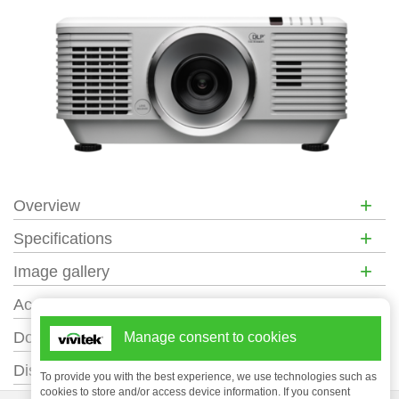
+
Overview
+
Specifications
+
Image gallery
+
Accessories
+
Documentation
Manage consent to cookies
+
Distance Calculator
To provide you with the best experience, we use technologies such as
cookies to store and/or access device information. If you consent