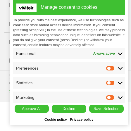
+
Проекторы
Manage consent to cookies
To provide you with the best experience, we use technologies such as
+
Компания
cookies to store and/or access device information. If you consent
(pressing Accept All ) to the use of these technologies, we may process
data such as browsing behavior or unique identifiers on this website. If
+
you do not give your consent (press Decline ) or withdraw your
Поддержка
consent, certain features may be adversely affected.
Functional
Always active
+
ГДЕ КУПИТЬ
Preferences
© Copyright 2023 Vivitek. Vivitek is a registered trademark of
Delta Electronics, Inc.
Statistics
All programme specifications are subject to change at any
time. All rights reserved.
Privacy Policy
|
Terms of Use
|
Data
Collection
Marketing
Approve All
Decline
Save Selection
Cookie policy
Privacy policy