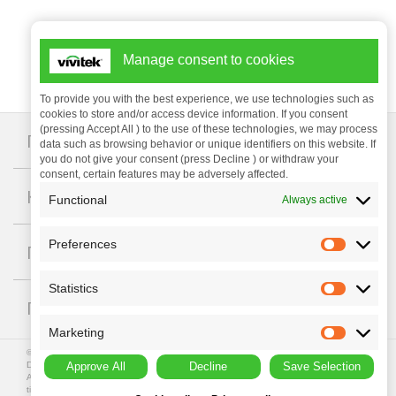
Manage consent to cookies
To provide you with the best experience, we use technologies such as
cookies to store and/or access device information. If you consent
(pressing Accept All ) to the use of these technologies, we may process
+
Проекторы
data such as browsing behavior or unique identifiers on this website. If
you do not give your consent (press Decline ) or withdraw your
consent, certain features may be adversely affected.
+
Компания
Functional
Always active
Preferences
+
Поддержка
Statistics
+
ГДЕ КУПИТЬ
Marketing
© Copyright 2023 Vivitek. Vivitek is a registered trademark of
Approve All
Decline
Save Selection
Delta Electronics, Inc.
All programme specifications are subject to change at any
time. All rights reserved.
Privacy Policy
|
Terms of Use
|
Data