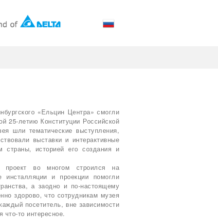
инбургского «Ельцин Центра» смогли
ой 25-летию Конституции Российской
зея шли тематические выступления,
йствовали выставки и интерактивные
м страны, историей его создания и
и проект во многом строился на
е инсталляции и проекции помогли
транства, а заодно и по-настоящему
нно здорово, что сотрудникам музея
каждый посетитель, вне зависимости
я что-то интересное.