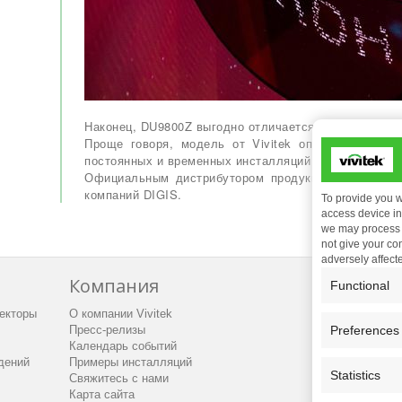
Наконец, DU9800Z выгодно отличается от большинств
Проще говоря, модель от Vivitek оптимально под
постоянных и временных инсталляций с фиксирован
Официальным дистрибутором продукции Vivitek на 
компаний DIGIS.
To provide you w
access device inf
we may process d
not give your co
adversely affect
Компания
Под
Functional
екторы
О компании Vivitek
Матери
Preferences
Пресс-релизы
Технич
Календарь событий
Обслуж
дений
Примеры инсталляций
Гаранти
Statistics
Свяжитесь с нами
Академи
Карта сайта