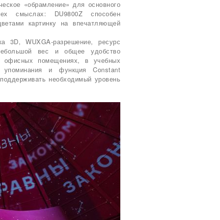
ческое «обрамление» для основного
сех смыслах: DU9800Z способен
цветами картинку на впечатляющей
жка 3D, WUXGA-разрешение, ресурс
небольшой вес и общее удобство
в офисных помещениях, в учебных
 упоминания и функция Constant
и поддерживать необходимый уровень