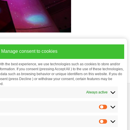
а конкурентов демократичной ценой.
ходит для проведения мероприятий,
Manage consent to cookies
ным или ограниченным бюджетом.
территории России является группа
ith the best experience, we use technologies such as cookies to store and/or
ormation. If you consent (pressing Accept All ) to the use of these technologies,
ata such as browsing behavior or unique identifiers on this website. If you do
nsent (press Decline ) or withdraw your consent, certain features may be
ed.
держка
Always active
алы
еская поддержка
ивание
я
я Vivitek