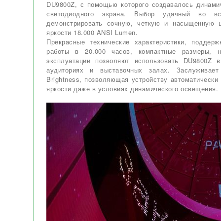
DU9800Z, с помощью которого создавалось динами
светодиодного экрана. Выбор удачный во в
демонстрировать сочную, четкую и насыщенную 
яркости 18.000 ANSI Lumen.
Прекрасные технические характеристики, поддер
работы в 20.000 часов, компактные размеры, 
эксплуатации позволяют использовать DU9800Z 
аудиториях и выставочных залах. Заслуживает
Brightness, позволяющая устройству автоматическ
яркости даже в условиях динамического освещения.