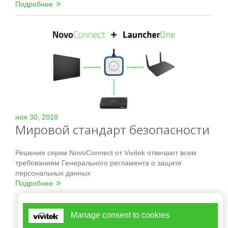
Подробнее
ноя 30, 2018
Мировой стандарт безопасности
Решения серии NovoConnect от Vivitek отвечают всем
требованиям Генерального регламента о защите
персональных данных
Подробнее
<<
<
1
-
2
-
3
-
4
-
5
-
6
-
7
-
8
-
Manage consent to cookies
9
-
10
-
11
-
12
-
13
>
>>