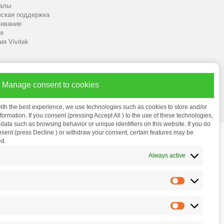
алы
еская поддержка
ивание
я
я Vivitek
Manage consent to cookies
ith the best experience, we use technologies such as cookies to store and/or
ormation. If you consent (pressing Accept All ) to the use of these technologies,
ata such as browsing behavior or unique identifiers on this website. If you do
nsent (press Decline ) or withdraw your consent, certain features may be
ed.
Always active