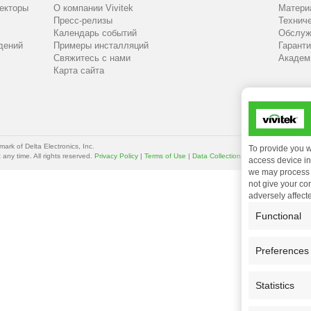
екторы
О компании Vivitek
Матери
Пресс-релизы
Технич
Календарь событий
Обслуж
дений
Примеры инсталляций
Гаранти
Свяжитесь с нами
Академи
Карта сайта
mark of Delta Electronics, Inc.
To provide you w
any time. All rights reserved.
Privacy Policy
|
Terms of Use
|
Data Collection
access device inf
we may process d
not give your co
adversely affect
Functional
Preferences
Statistics