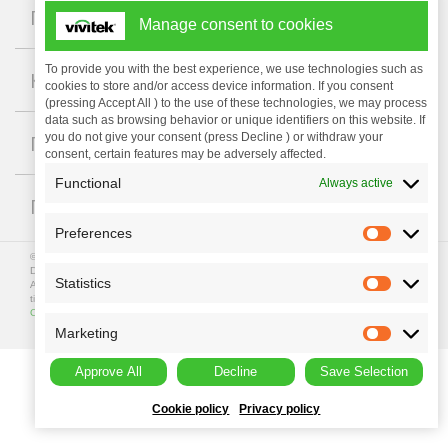
+
Проекторы
Manage consent to cookies
To provide you with the best experience, we use technologies such as
+
Компания
cookies to store and/or access device information. If you consent
(pressing Accept All ) to the use of these technologies, we may process
data such as browsing behavior or unique identifiers on this website. If
+
you do not give your consent (press Decline ) or withdraw your
Поддержка
consent, certain features may be adversely affected.
Functional
Always active
+
ГДЕ КУПИТЬ
Preferences
© Copyright 2023 Vivitek. Vivitek is a registered trademark of
Delta Electronics, Inc.
Statistics
All programme specifications are subject to change at any
time. All rights reserved.
Privacy Policy
|
Terms of Use
|
Data
Collection
Marketing
Approve All
Decline
Save Selection
Cookie policy
Privacy policy